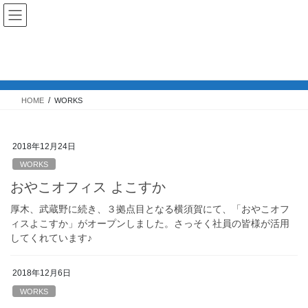
コ
ナ
コイル株式会社
ン
ビ
テ
ゲ
ン
ー
WORKS
ツ
シ
へ
ョ
ス
ン
HOME
WORKS
キ
に
ッ
移
プ
動
2018年12月24日
WORKS
おやこオフィス よこすか
厚木、武蔵野に続き、３拠点目となる横須賀にて、「おやこオフ
ィスよこすか」がオープンしました。さっそく社員の皆様が活用
してくれています♪
2018年12月6日
WORKS